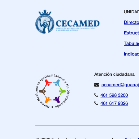
UNIDA
Directo
Estruc
Tabula
Indica
Atención ciudadana
cecamed@guanaj
461 598 3200
461 617 9326